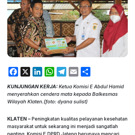
F
X
Li
W
T
E
S
a
n
h
el
m
h
KUNJUNGAN KERJA:
Ketua Komisi E Abdul Hamid
c
k
at
e
ai
ar
menyerahkan cendera mata kepada Balkesmas
e
e
s
gr
l
e
Wilayah Klaten.(foto: dyana sulist)
b
dI
A
a
o
n
p
m
KLATEN –
Peningkatan kualitas pelayanan kesehatan
masyarakat untuk sekarang ini menjadi sangatlah
o
p
penting. Komisi E DPRD Jateng berupaya mencari