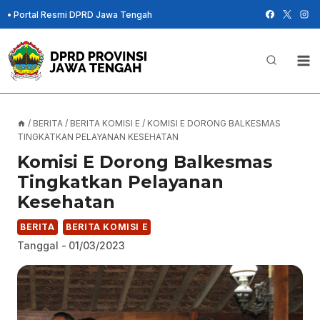
Skip
•
Portal Resmi DPRD Jawa Tengah
to
content
/
BERITA
/
BERITA KOMISI E
/
KOMISI E DORONG BALKESMAS
TINGKATKAN PELAYANAN KESEHATAN
Komisi E Dorong Balkesmas
Tingkatkan Pelayanan
Kesehatan
BERITA
BERITA KOMISI E
Tanggal -
01/03/2023