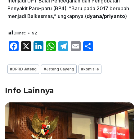
menjadi UPT Balai Pencegahan dan Pengobatan
Penyakit Paru-paru (BP4). “Baru pada 2017 berubah
menjadi Balkesmas,” ungkapnya.(
dyana/priyanto
)
Dilihat:
92
F
X
Li
W
T
E
S
a
n
h
el
m
h
c
k
at
e
ai
ar
Post
#
DPRD Jateng
#
Jateng Gayeng
#
komisi e
e
e
s
gr
l
e
Tags:
b
dI
A
a
Info Lainnya
o
n
p
m
o
p
k