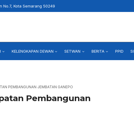
an No.7, Kota Semarang 50249
I
KELENGKAPAN DEWAN
SETWAN
BERITA
PPID
S
ATAN PEMBANGUNAN JEMBATAN GANEPO
epatan Pembangunan