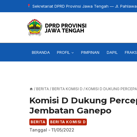
Skip
Sekretariat DPRD Provinsi Jawa Tengah — Jl. Pahlaw
to
content
BERANDA
PROFIL
PIMPINAN
DAPIL
FRAKS
/
BERITA
/
BERITA KOMISI D
/
KOMISI D DUKUNG PERCEP
Komisi D Dukung Perc
Jembatan Ganepo
BERITA
BERITA KOMISI D
Tanggal -
11/05/2022