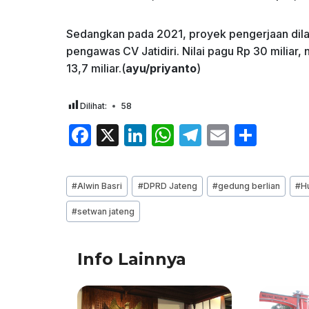
Sedangkan pada 2021, proyek pengerjaan dila
pengawas CV Jatidiri. Nilai pagu Rp 30 miliar,
13,7 miliar.(
ayu/priyanto
)
Dilihat:
58
F
X
Li
W
T
E
S
a
n
h
el
m
h
c
k
at
e
ai
ar
Post
#
Alwin Basri
#
DPRD Jateng
#
gedung berlian
#
H
e
e
s
gr
l
e
Tags:
#
setwan jateng
b
dI
A
a
o
n
p
m
Info Lainnya
o
p
k