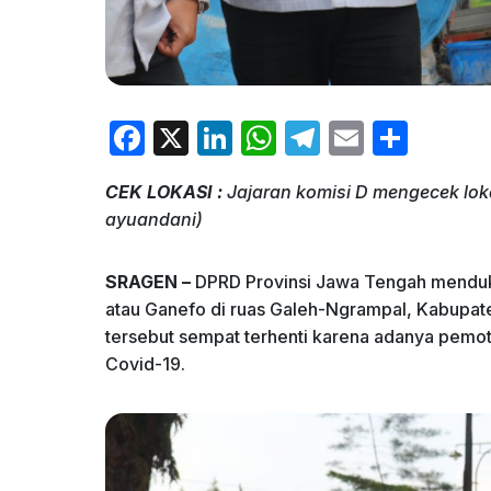
F
X
Li
W
T
E
S
a
n
h
el
m
h
CEK LOKASI :
Jajaran komisi D mengecek lok
c
k
at
e
ai
ar
ayuandani)
e
e
s
gr
l
e
b
dI
A
a
SRAGEN –
DPRD Provinsi Jawa Tengah menduk
o
n
p
m
atau Ganefo di ruas Galeh-Ngrampal, Kabupate
tersebut sempat terhenti karena adanya pemo
o
p
Covid-19.
k