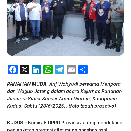
F
X
Li
W
T
E
S
a
n
h
el
m
h
PANAHAN MUDA
. Arif Wahyudi bersama Menpora
c
k
at
e
ai
ar
dan Wagub Jateng dalam acara Kejurnas Panahan
e
e
s
gr
l
e
Junior di Super Soccer Arena Djarum, Kabupaten
b
dI
A
a
Kudus, Sabtu (28/6/2025). (foto teguh prasetyo)
o
n
p
m
KUDUS
– Komisi E DPRD Provinsi Jateng mendukung
o
p
peningkatan prestasi atlet muda panahan asal