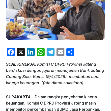
F
X
Li
W
T
E
S
a
n
h
el
m
h
SOAL KINERJA.
Komisi C DPRD Provinsi Jateng
c
k
at
e
ai
ar
berdiskusi dengan jajaran manajemen Bank Jateng
e
e
s
gr
l
e
Cabang Solo, Kamis (9/4/2026), membahas soal
b
dI
A
a
kinerja keuangan. (foto diana sulistiana)
o
n
p
m
SURAKARTA
– Dalam rangka penyehatan kinerja
o
p
keuangan, Komisi C DPRD Provinsi Jateng masih
k
memonitor perkembangan BUMD Jasa Perbankan.