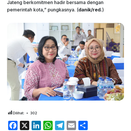
Jateng berkomitmen hadir bersama dengan
pemerintah kota,” pungkasnya. (
danik/red.
)
Dilihat:
302
F
X
Li
W
T
E
S