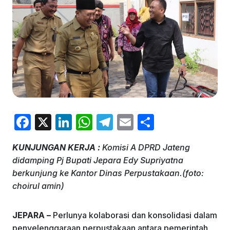
F
X
Li
W
T
E
S
a
n
h
el
m
h
KUNJUNGAN KERJA :
Komisi A DPRD Jateng
c
k
at
e
ai
ar
didamping Pj Bupati Jepara Edy Supriyatna
e
e
s
gr
l
e
berkunjung ke Kantor Dinas Perpustakaan.(foto:
b
dI
A
a
choirul amin)
o
n
p
m
JEPARA –
Perlunya kolaborasi dan konsolidasi dalam
o
p
penyelenggaraan perpustakaan antara pemerintah