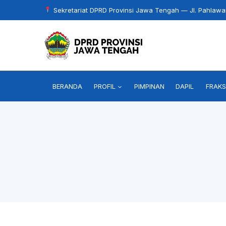
Skip
Sekretariat DPRD Provinsi Jawa Tengah — Jl. Pahlaw
to
content
BERANDA
PROFIL
PIMPINAN
DAPIL
FRAKS