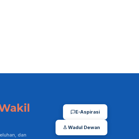
Wakil
E-Aspirasi
Wadul Dewan
eluhan, dan