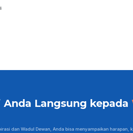
i
i Anda Langsung kepada
pirasi dan Wadul Dewan, Anda bisa menyampaikan harapan, k