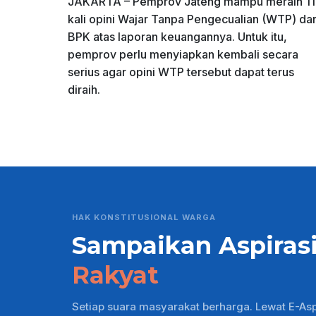
JAKARTA – Pemprov Jateng mampu meraih 11
kali opini Wajar Tanpa Pengecualian (WTP) dar
BPK atas laporan keuangannya. Untuk itu,
pemprov perlu menyiapkan kembali secara
serius agar opini WTP tersebut dapat terus
diraih.
HAK KONSTITUSIONAL WARGA
Sampaikan Aspiras
Rakyat
Setiap suara masyarakat berharga. Lewat E-As