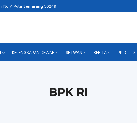
an No.7, Kota Semarang 50249
I
KELENGKAPAN DEWAN
SETWAN
BERITA
PPID
S
BPK RI