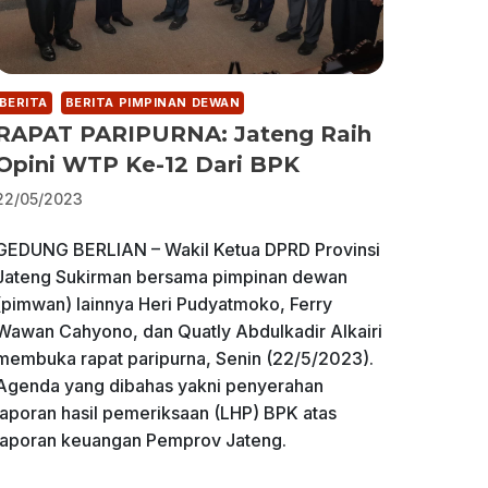
BERITA
BERITA PIMPINAN DEWAN
RAPAT PARIPURNA: Jateng Raih
Opini WTP Ke-12 Dari BPK
22/05/2023
GEDUNG BERLIAN – Wakil Ketua DPRD Provinsi
Jateng Sukirman bersama pimpinan dewan
(pimwan) lainnya Heri Pudyatmoko, Ferry
Wawan Cahyono, dan Quatly Abdulkadir Alkairi
membuka rapat paripurna, Senin (22/5/2023).
Agenda yang dibahas yakni penyerahan
laporan hasil pemeriksaan (LHP) BPK atas
laporan keuangan Pemprov Jateng.