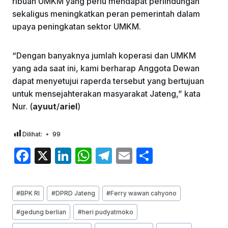
ribuan UMKM yang perlu mendapat perlindungan
sekaligus meningkatkan peran pemerintah dalam
upaya peningkatan sektor UMKM.
“Dengan banyaknya jumlah koperasi dan UMKM
yang ada saat ini, kami berharap Anggota Dewan
dapat menyetujui raperda tersebut yang bertujuan
untuk mensejahterakan masyarakat Jateng,” kata
Nur. (
ayuut
/
ariel
)
Dilihat:
99
F
X
Li
W
T
E
S
a
n
h
el
m
h
c
k
at
e
ai
ar
Post
#
BPK RI
#
DPRD Jateng
#
Ferry wawan cahyono
e
e
s
gr
l
e
Tags:
#
gedung berlian
#
heri pudyatmoko
b
dI
A
a