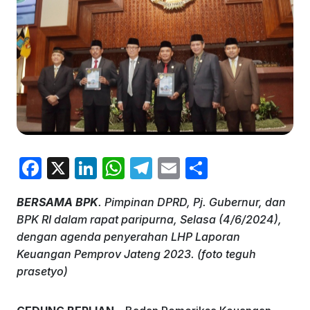
F
X
Li
W
T
E
S
a
n
h
el
m
h
BERSAMA BPK
. Pimpinan DPRD, Pj. Gubernur, dan
c
k
at
e
ai
ar
BPK RI dalam rapat paripurna, Selasa (4/6/2024),
e
e
s
gr
l
e
dengan agenda penyerahan LHP Laporan
b
dI
A
a
Keuangan Pemprov Jateng 2023. (foto teguh
prasetyo)
o
n
p
m
o
p