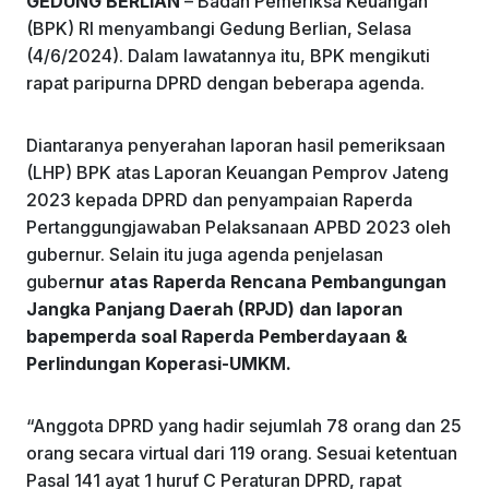
GEDUNG BERLIAN
– Badan Pemeriksa Keuangan
k
(BPK) RI menyambangi Gedung Berlian, Selasa
(4/6/2024). Dalam lawatannya itu, BPK mengikuti
rapat paripurna DPRD dengan beberapa agenda.
Diantaranya penyerahan laporan hasil pemeriksaan
(LHP) BPK atas Laporan Keuangan Pemprov Jateng
2023 kepada DPRD dan penyampaian Raperda
Pertanggungjawaban Pelaksanaan APBD 2023 oleh
gubernur. Selain itu juga agenda penjelasan
guber
nur atas Raperda Rencana Pembangungan
Jangka Panjang Daerah (RPJD) dan laporan
bapemperda soal Raperda Pemberdayaan &
Perlindungan Koperasi-UMKM.
“Anggota DPRD yang hadir sejumlah 78 orang dan 25
orang secara virtual dari 119 orang. Sesuai ketentuan
Pasal 141 ayat 1 huruf C Peraturan DPRD, rapat