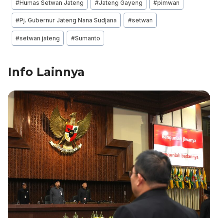
#
Humas Setwan Jateng
#
Jateng Gayeng
#
pimwan
o
n
p
m
o
p
#
Pj. Gubernur Jateng Nana Sudjana
#
setwan
k
#
setwan jateng
#
Sumanto
Info Lainnya