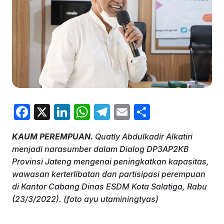
F
X
Li
W
T
E
S
a
n
h
el
m
h
KAUM PEREMPUAN.
Quatly Abdulkadir Alkatiri
c
k
at
e
ai
ar
menjadi narasumber dalam Dialog DP3AP2KB
e
e
s
gr
l
e
Provinsi Jateng mengenai peningkatkan kapasitas,
b
dI
A
a
wawasan kerterlibatan dan partisipasi perempuan
di Kantor Cabang Dinas ESDM Kota Salatiga, Rabu
o
n
p
m
(23/3/2022). (foto ayu utaminingtyas)
o
p
k