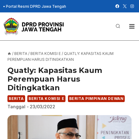
Skip
•
Portal Resmi DPRD Jawa Tengah
to
content
/
BERITA
/
BERITA KOMISI E
/
QUATLY: KAPASITAS KAUM
PEREMPUAN HARUS DITINGKATKAN
Quatly: Kapasitas Kaum
Perempuan Harus
Ditingkatkan
BERITA
BERITA KOMISI E
BERITA PIMPINAN DEWAN
Tanggal -
23/03/2022