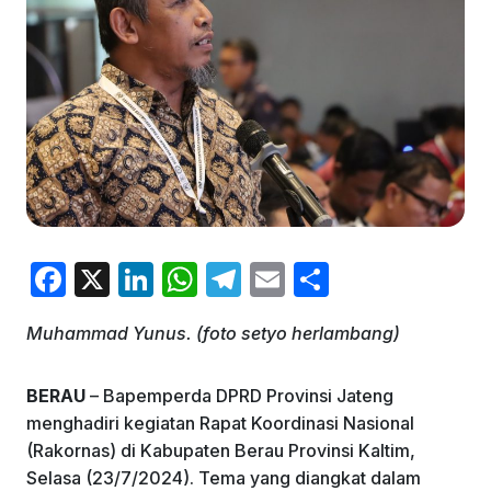
F
X
Li
W
T
E
S
a
n
h
el
m
h
Muhammad Yunus. (foto setyo herlambang)
c
k
at
e
ai
ar
e
e
s
gr
l
e
BERAU
– Bapemperda DPRD Provinsi Jateng
b
dI
A
a
menghadiri kegiatan Rapat Koordinasi Nasional
o
n
p
m
(Rakornas) di Kabupaten Berau Provinsi Kaltim,
Selasa (23/7/2024). Tema yang diangkat dalam
o
p