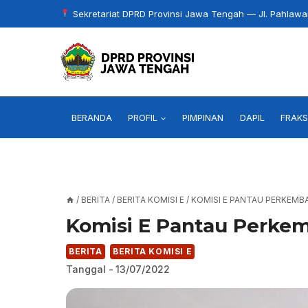
Skip
Sekretariat DPRD Provinsi Jawa Tengah — Jl. Pahlaw
to
content
BERANDA
PROFIL
PIMPINAN
DAPIL
FRAKS
/
BERITA
/
BERITA KOMISI E
/
KOMISI E PANTAU PERKEM
Komisi E Pantau Perke
BERITA
BERITA KOMISI E
Tanggal -
13/07/2022