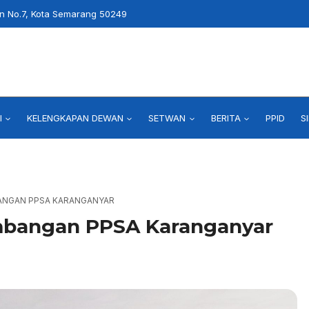
an No.7, Kota Semarang 50249
I
KELENGKAPAN DEWAN
SETWAN
BERITA
PPID
S
BANGAN PPSA KARANGANYAR
mbangan PPSA Karanganyar