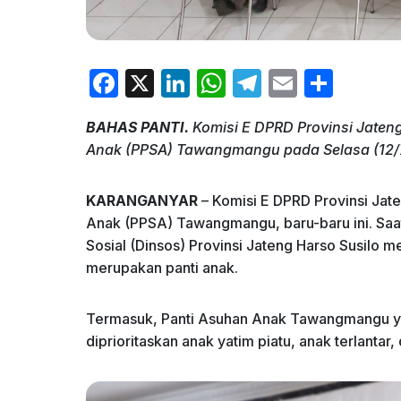
F
X
Li
W
T
E
S
a
n
h
el
m
h
BAHAS PANTI.
Komisi E DPRD Provinsi Jate
c
k
at
e
ai
ar
Anak (PPSA) Tawangmangu pada Selasa (12/7/
e
e
s
gr
l
e
b
dI
A
a
KARANGANYAR
– Komisi E DPRD Provinsi Ja
o
n
p
m
Anak (PPSA) Tawangmangu, baru-baru ini. Saa
Sosial (Dinsos) Provinsi Jateng Harso Susilo m
o
p
merupakan panti anak.
k
Termasuk, Panti Asuhan Anak Tawangmangu yan
diprioritaskan anak yatim piatu, anak terlanta