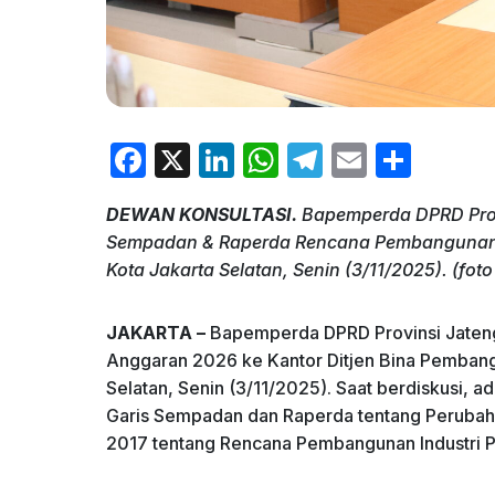
F
X
Li
W
T
E
S
a
n
h
el
m
h
DEWAN KONSULTASI.
Bapemperda DPRD Provi
c
k
at
e
ai
ar
Sempadan & Raperda Rencana Pembangunan I
e
e
s
gr
l
e
Kota Jakarta Selatan, Senin (3/11/2025). (foto 
b
dI
A
a
o
n
p
m
JAKARTA –
Bapemperda DPRD Provinsi Jateng
Anggaran 2026 ke Kantor Ditjen Bina Pemban
o
p
Selatan, Senin (3/11/2025). Saat berdiskusi, a
k
Garis Sempadan dan Raperda tentang Perubah
2017 tentang Rencana Pembangunan Industri Pr