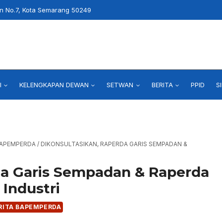
an No.7, Kota Semarang 50249
I
KELENGKAPAN DEWAN
SETWAN
BERITA
PPID
S
BAPEMPERDA
/
DIKONSULTASIKAN, RAPERDA GARIS SEMPADAN &
da Garis Sempadan & Raperda
Industri
RITA BAPEMPERDA