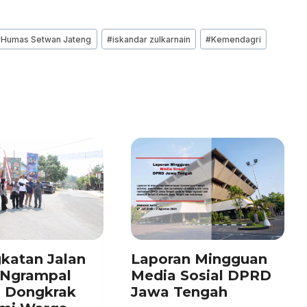
#
Humas Setwan Jateng
#
iskandar zulkarnain
#
Kemendagri
katan Jalan
Laporan Mingguan
–Ngrampal
Media Sosial DPRD
n Dongkrak
Jawa Tengah