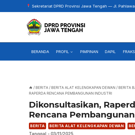
Skip
Sekretariat DPRD Provinsi Jawa Tengah — Jl. Pahlaw
to
content
BERANDA
PROFIL
PIMPINAN
DAPIL
FRAKS
/
BERITA
/
BERITA ALAT KELENGKAPAN DEWAN
/
BERITA 
RAPERDA RENCANA PEMBANGUNAN INDUSTRI
Dikonsultasikan, Raper
Rencana Pembangunan 
BERITA
BERITA ALAT KELENGKAPAN DEWAN
BE
Tanggal -
03/11/2025