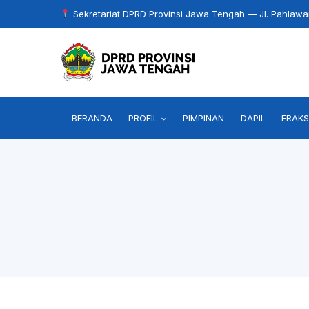
Skip
Sekretariat DPRD Provinsi Jawa Tengah — Jl. Pahlaw
to
content
BERANDA
PROFIL
PIMPINAN
DAPIL
FRAKS