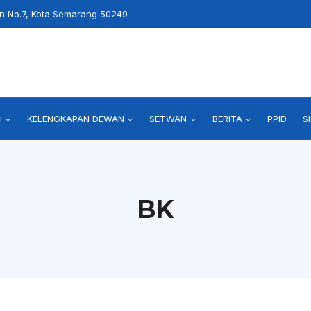
an No.7, Kota Semarang 50249
I
KELENGKAPAN DEWAN
SETWAN
BERITA
PPID
S
BK