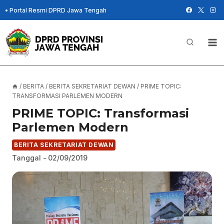
Skip
•
Portal Resmi DPRD Jawa Tengah
to
content
/
BERITA
/
BERITA SEKRETARIAT DEWAN
/
PRIME TOPIC:
TRANSFORMASI PARLEMEN MODERN
PRIME TOPIC: Transformasi
Parlemen Modern
BERITA SEKRETARIAT DEWAN
Tanggal -
02/09/2019