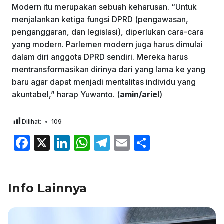
Modern itu merupakan sebuah keharusan. “Untuk
menjalankan ketiga fungsi DPRD (pengawasan,
penganggaran, dan legislasi), diperlukan cara-cara
yang modern. Parlemen modern juga harus dimulai
dalam diri anggota DPRD sendiri. Mereka harus
mentransformasikan dirinya dari yang lama ke yang
baru agar dapat menjadi mentalitas individu yang
akuntabel,” harap Yuwanto. (
amin/ariel
)
Dilihat:
109
F
X
Li
W
T
E
S
a
n
h
el
m
h
c
k
at
e
ai
ar
Info Lainnya
e
e
s
gr
l
e
b
dI
A
a
o
n
p
m