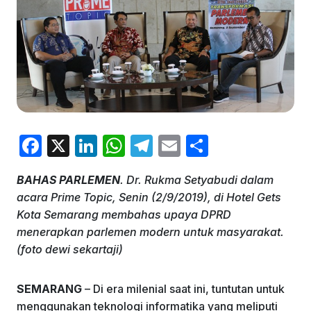
F
X
Li
W
T
E
S
a
n
h
el
m
h
BAHAS PARLEMEN
. Dr. Rukma Setyabudi dalam
c
k
at
e
ai
ar
acara Prime Topic, Senin (2/9/2019), di Hotel Gets
e
e
s
gr
l
e
Kota Semarang membahas upaya DPRD
b
dI
A
a
menerapkan parlemen modern untuk masyarakat.
(foto dewi sekartaji)
o
n
p
m
o
p
SEMARANG
– Di era milenial saat ini, tuntutan untuk
k
menggunakan teknologi informatika yang meliputi