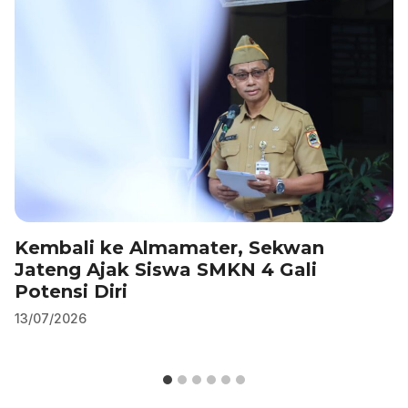
o
p
k
Kembali ke Almamater, Sekwan
Jateng Ajak Siswa SMKN 4 Gali
Potensi Diri
13/07/2026