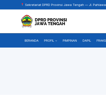
Skip
Sekretariat DPRD Provinsi Jawa Tengah — Jl. Pahlaw
to
content
BERANDA
PROFIL
PIMPINAN
DAPIL
FRAKS