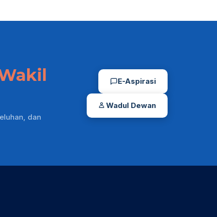
Wakil
E-Aspirasi
Wadul Dewan
eluhan, dan