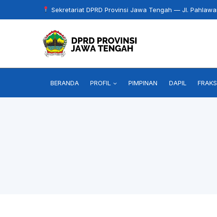
Skip
Sekretariat DPRD Provinsi Jawa Tengah — Jl. Pahlaw
to
content
BERANDA
PROFIL
PIMPINAN
DAPIL
FRAKS