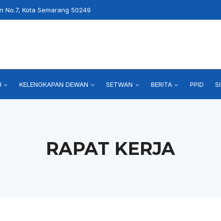
an No.7, Kota Semarang 50249
I
KELENGKAPAN DEWAN
SETWAN
BERITA
PPID
S
RAPAT KERJA