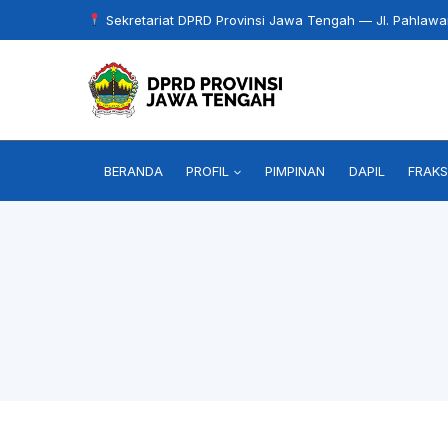
Skip
Sekretariat DPRD Provinsi Jawa Tengah — Jl. Pahlaw
to
content
BERANDA
PROFIL
PIMPINAN
DAPIL
FRAKS