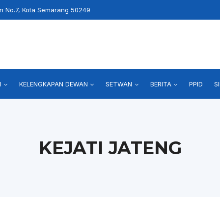
an No.7, Kota Semarang 50249
I
KELENGKAPAN DEWAN
SETWAN
BERITA
PPID
S
KEJATI JATENG