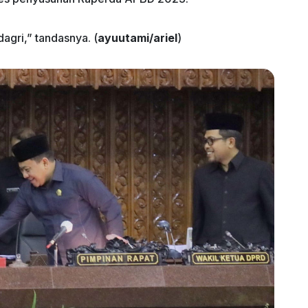
agri,” tandasnya. (
ayuutami/ariel
)