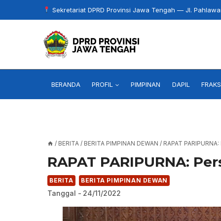
Skip
Sekretariat DPRD Provinsi Jawa Tengah — Jl. Pahlaw
to
content
BERANDA
PROFIL
PIMPINAN
DAPIL
FRAKS
/
BERITA
/
BERITA PIMPINAN DEWAN
/
RAPAT PARIPURNA:
RAPAT PARIPURNA: Per
BERITA
BERITA PIMPINAN DEWAN
Tanggal -
24/11/2022