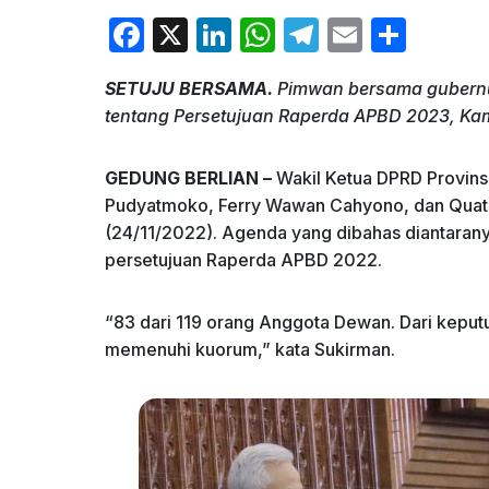
F
X
Li
W
T
E
S
a
n
h
el
m
h
SETUJU BERSAMA.
Pimwan bersama gubern
c
k
at
e
ai
ar
tentang Persetujuan Raperda APBD 2023, Kami
e
e
s
gr
l
e
b
dI
A
a
GEDUNG BERLIAN –
Wakil Ketua DPRD Provins
o
n
p
m
Pudyatmoko, Ferry Wawan Cahyono, dan Quatly
(24/11/2022). Agenda yang dibahas diantara
o
p
persetujuan Raperda APBD 2022.
k
“83 dari 119 orang Anggota Dewan. Dari keput
memenuhi kuorum,” kata Sukirman.