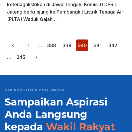
ketenagalistrikan di Jawa Tengah, Komisi D DPRD
Jateng berkunjung ke Pembangkit Listrik Tenaga Air
(PLTA) Waduk Gajah…
Page
Previous
1
…
338
339
340
341
342
navigation
Page
Next
…
345
Page
HAK KONSTITUSIONAL WARGA
Sampaikan Aspirasi
Anda Langsung
kepada
Wakil Rakyat