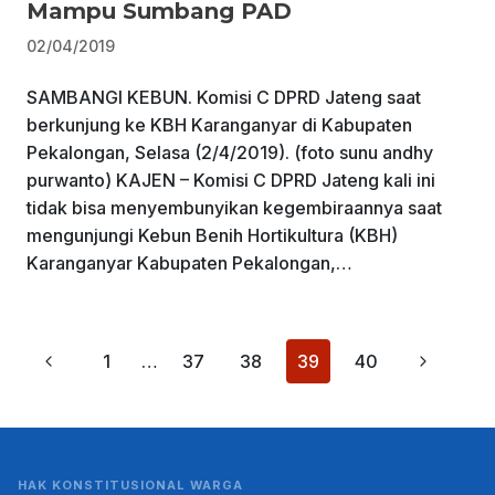
Mampu Sumbang PAD
02/04/2019
SAMBANGI KEBUN. Komisi C DPRD Jateng saat
berkunjung ke KBH Karanganyar di Kabupaten
Pekalongan, Selasa (2/4/2019). (foto sunu andhy
purwanto) KAJEN – Komisi C DPRD Jateng kali ini
tidak bisa menyembunyikan kegembiraannya saat
mengunjungi Kebun Benih Hortikultura (KBH)
Karanganyar Kabupaten Pekalongan,…
Page
Previous
Next
1
…
37
38
39
40
navigation
Page
Page
HAK KONSTITUSIONAL WARGA