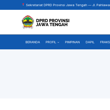
Skip
Sekretariat DPRD Provinsi Jawa Tengah — Jl. Pahlaw
to
content
BERANDA
PROFIL
PIMPINAN
DAPIL
FRAKS