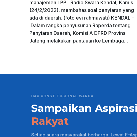
manajemen LPPL Radio Swara Kendal, Kamis
(24/2/2022), membahas soal penyiaran yang
ada di daerah. (foto evi rahmawati) KENDAL –
Dalam rangka penyusunan Raperda tentang
Penyiaran Daerah, Komisi A DPRD Provinsi
Jateng melakukan pantauan ke Lembaga…
HAK KONSTITUSIONAL WARGA
Sampaikan Aspiras
Rakyat
Setiap suara masyarakat berharga. Lewat E-As