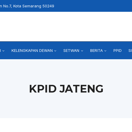
an No.7, Kota Semarang 50249
I
KELENGKAPAN DEWAN
SETWAN
BERITA
PPID
S
KPID JATENG