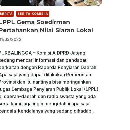
BERITA
BERITA KOMISI A
LPPL Gema Soedirman
Pertahankan Nilai Siaran Lokal
31/03/2022
PURBALINGGA – Komisi A DPRD Jateng
sedang mencari informasi dan pendapat
berkaitan dengan Raperda Penyiaran Daerah.
Apa saja yang dapat dilakukan Pemerintah
Provinsi dan itu nantinya bisa meringankan
tugas Lembaga Penyiaran Publik Lokal (LPPL)
di daerah-daerah dan radio swasta yang ada
serta kami juga ingin mengetahui apa saja
kendala-kendalanya yang sedang dihadapi.