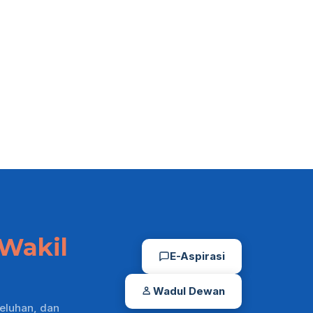
Wakil
E-Aspirasi
Wadul Dewan
eluhan, dan