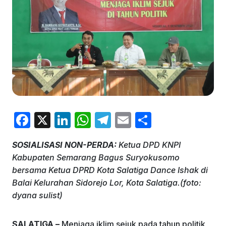
F
X
Li
W
T
E
S
a
n
h
el
m
h
SOSIALISASI NON-PERDA:
Ketua DPD KNPI
c
k
at
e
ai
ar
Kabupaten Semarang Bagus Suryokusomo
e
e
s
gr
l
e
bersama Ketua DPRD Kota Salatiga Dance Ishak di
b
dI
A
a
Balai Kelurahan Sidorejo Lor, Kota Salatiga.(foto:
dyana sulist)
o
n
p
m
o
p
SALATIGA –
Menjaga iklim sejuk pada tahun politik