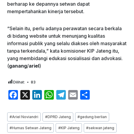
berharap ke depannya setwan dapat
mempertahankan kinerja tersebut.
“Selain itu, perlu adanya perawatan secara berkala
di bidang website untuk menunjang kualitas
informasi publik yang selalu diakses oleh masyarakat
tanpa terkendala,” kata komisioner KIP Jateng itu,
yang membidangi edukasi sosialisasi dan advokasi.
(
ganang
/
ariel
)
Dilihat:
83
F
X
Li
W
T
E
S
a
n
h
el
m
h
c
k
at
e
ai
ar
Post
#
Ariel Noviandri
#
DPRD Jateng
#
gedung berlian
e
e
s
gr
l
e
Tags:
#
Humas Setwan Jateng
#
KIP Jateng
#
sekwan jateng
b
dI
A
a