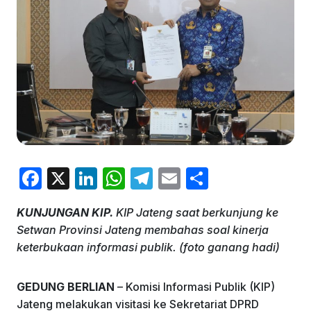
F
X
Li
W
T
E
S
a
n
h
el
m
h
KUNJUNGAN KIP.
KIP Jateng saat berkunjung ke
c
k
at
e
ai
ar
Setwan Provinsi Jateng membahas soal kinerja
e
e
s
gr
l
e
keterbukaan informasi publik. (foto ganang hadi)
b
dI
A
a
o
n
p
m
GEDUNG BERLIAN
– Komisi Informasi Publik (KIP)
Jateng melakukan visitasi ke Sekretariat DPRD