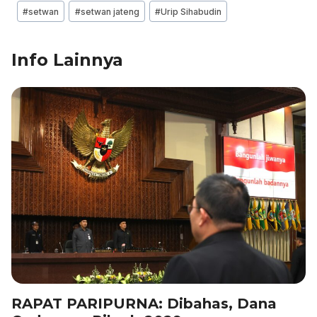
#
setwan
#
setwan jateng
#
Urip Sihabudin
o
n
p
m
o
p
Info Lainnya
k
RAPAT PARIPURNA: Dibahas, Dana