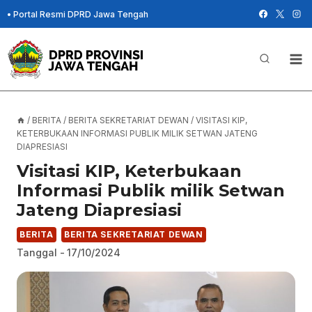
Skip
•
Portal Resmi DPRD Jawa Tengah
to
content
/
BERITA
/
BERITA SEKRETARIAT DEWAN
/
VISITASI KIP,
KETERBUKAAN INFORMASI PUBLIK MILIK SETWAN JATENG
DIAPRESIASI
Visitasi KIP, Keterbukaan
Informasi Publik milik Setwan
Jateng Diapresiasi
BERITA
BERITA SEKRETARIAT DEWAN
Tanggal -
17/10/2024