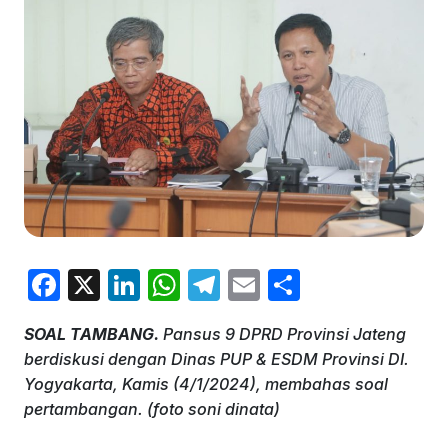
F
X
Li
W
T
E
S
a
n
h
el
m
h
SOAL TAMBANG.
Pansus 9 DPRD Provinsi Jateng
c
k
at
e
ai
ar
berdiskusi dengan Dinas PUP & ESDM Provinsi DI.
e
e
s
gr
l
e
Yogyakarta, Kamis (4/1/2024), membahas soal
b
dI
A
a
pertambangan. (foto soni dinata)
o
n
p
m