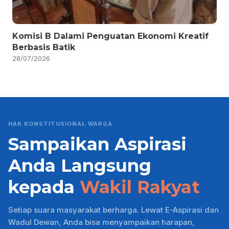
Komisi B Dalami Penguatan Ekonomi Kreatif
Berbasis Batik
28/07/2026
HAK KONSTITUSIONAL WARGA
Sampaikan Aspirasi
Anda Langsung
kepada
Wakil Rakyat
Setiap suara masyarakat berharga. Lewat E-Aspirasi dan
Wadul Dewan, Anda bisa menyampaikan harapan,