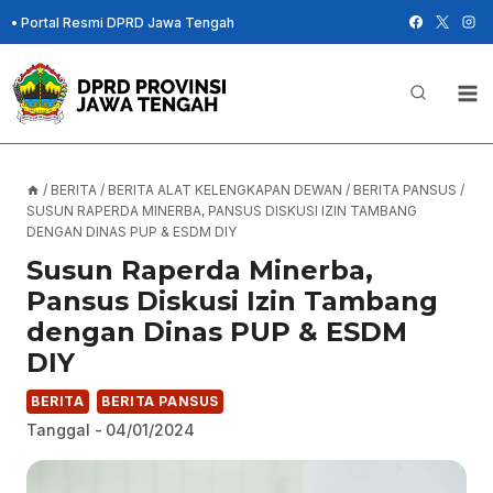
Skip
•
Portal Resmi DPRD Jawa Tengah
to
content
/
BERITA
/
BERITA ALAT KELENGKAPAN DEWAN
/
BERITA PANSUS
/
SUSUN RAPERDA MINERBA, PANSUS DISKUSI IZIN TAMBANG
DENGAN DINAS PUP & ESDM DIY
Susun Raperda Minerba,
Pansus Diskusi Izin Tambang
dengan Dinas PUP & ESDM
DIY
BERITA
BERITA PANSUS
Tanggal -
04/01/2024