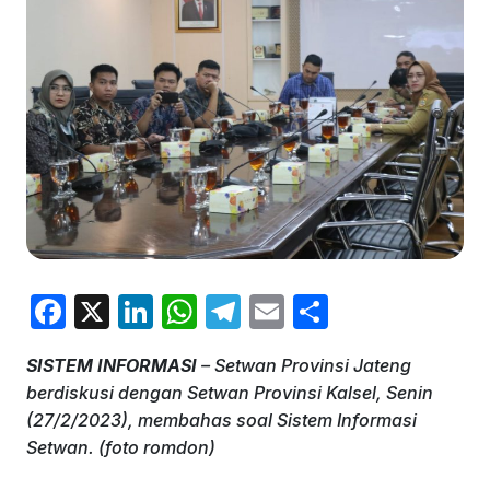
F
X
Li
W
T
E
S
a
n
h
el
m
h
SISTEM INFORMASI
– Setwan Provinsi Jateng
c
k
at
e
ai
ar
berdiskusi dengan Setwan Provinsi Kalsel, Senin
e
e
s
gr
l
e
(27/2/2023), membahas soal Sistem Informasi
b
dI
A
a
Setwan. (foto romdon)
o
n
p
m