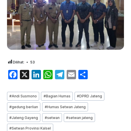
Dilihat:
53
F
X
Li
W
T
E
S
a
n
h
el
m
h
c
k
at
e
ai
ar
Post
#
Andi Susmono
#
Bagian Humas
#
DPRD Jateng
e
e
s
gr
l
e
Tags:
#
gedung berlian
#
Humas Setwan Jateng
b
dI
A
a
#
Jateng Gayeng
#
setwan
#
setwan jateng
o
n
p
m
o
p
#
Setwan Provinsi Kalsel