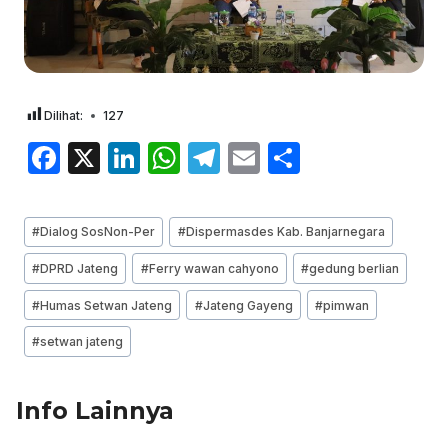
Dilihat:
127
F
X
Li
W
T
E
S
a
n
h
el
m
h
c
k
at
e
ai
ar
Post
#
Dialog SosNon-Per
#
Dispermasdes Kab. Banjarnegara
e
e
s
gr
l
e
Tags:
#
DPRD Jateng
#
Ferry wawan cahyono
#
gedung berlian
b
dI
A
a
#
Humas Setwan Jateng
#
Jateng Gayeng
#
pimwan
o
n
p
m
o
p
#
setwan jateng
k
Info Lainnya