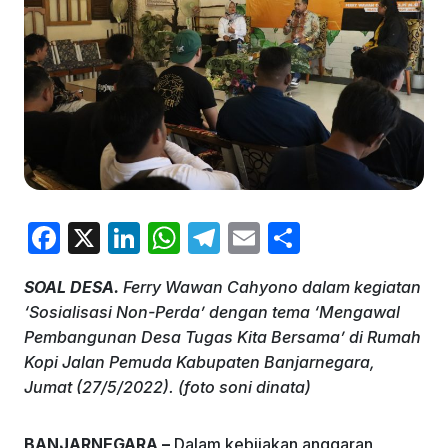
F
X
Li
W
T
E
S
a
n
h
el
m
h
SOAL DESA.
Ferry Wawan Cahyono dalam kegiatan
c
k
at
e
ai
ar
‘Sosialisasi Non-Perda’ dengan tema ‘Mengawal
e
e
s
gr
l
e
Pembangunan Desa Tugas Kita Bersama’ di Rumah
b
dI
A
a
Kopi Jalan Pemuda Kabupaten Banjarnegara,
Jumat (27/5/2022). (foto soni dinata)
o
n
p
m
o
p
BANJARNEGARA –
Dalam kebijakan anggaran,