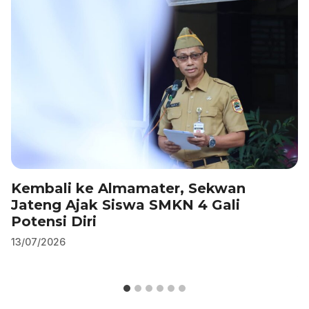
o
p
k
Kembali ke Almamater, Sekwan
Jateng Ajak Siswa SMKN 4 Gali
Potensi Diri
13/07/2026