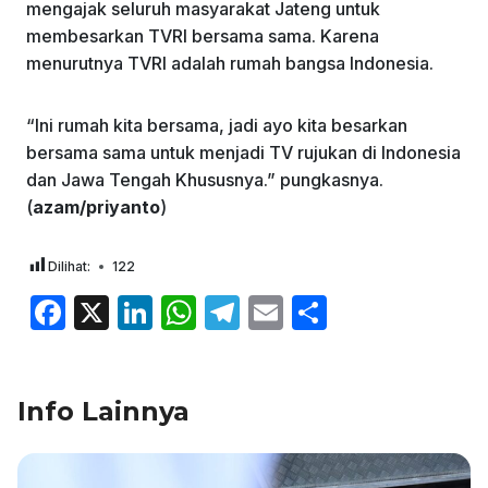
mengajak seluruh masyarakat Jateng untuk
membesarkan TVRI bersama sama. Karena
menurutnya TVRI adalah rumah bangsa Indonesia.
“Ini rumah kita bersama, jadi ayo kita besarkan
bersama sama untuk menjadi TV rujukan di Indonesia
dan Jawa Tengah Khususnya.” pungkasnya.
(
azam/priyanto
)
Dilihat:
122
F
X
Li
W
T
E
S
a
n
h
el
m
h
c
k
at
e
ai
ar
Info Lainnya
e
e
s
gr
l
e
b
dI
A
a
o
n
p
m