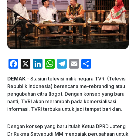
F
X
Li
W
T
E
S
a
n
h
el
m
h
DEMAK –
Stasiun televisi milik negara TVRI (Televisi
c
k
at
e
ai
ar
Republik Indonesia) berencana me-rebranding atau
e
e
s
gr
l
e
pengubahan citra (logo). Dengan konsep yang baru
b
dI
A
a
nanti, TVRI akan merambah pada komersialisasi
informasi. TVRI terbuka untuk jadi tempat beriklan.
o
n
p
m
o
p
Dengan konsep yang baru itulah Ketua DPRD Jateng
k
Dr Rukma Setyabudi MM mengajak perusahaan untuk