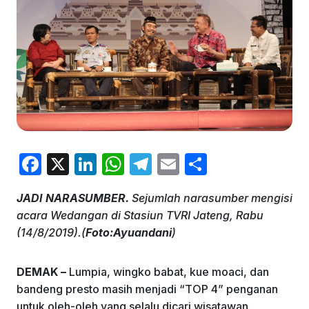
F
X
Li
W
T
E
S
a
n
h
el
m
h
JADI NARASUMBER.
Sejumlah narasumber mengisi
c
k
at
e
ai
ar
acara Wedangan di Stasiun TVRI Jateng, Rabu
e
e
s
gr
l
e
(14/8/2019).(
Foto:Ayuandani
)
b
dI
A
a
o
n
p
m
DEMAK –
Lumpia, wingko babat, kue moaci, dan
bandeng presto masih menjadi “TOP 4” penganan
o
p
untuk oleh-oleh yang selalu dicari wisatawan.