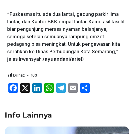
“Puskesmas itu ada dua lantai, gedung parkir lima
lantai, dan Kantor BKK empat lantai. Kami fasilitasi lift
biar pengunjung merasa nyaman belanjanya,
semoga setelah semuanya rampung omzet
pedagang bisa meningkat. Untuk pengawasan kita
serahkan ke Dinas Perhubungan Kota Semarang,”
jelas Irwansyah.(
ayuandani/ariel
)
Dilihat:
103
F
X
Li
W
T
E
S
a
n
h
el
m
h
c
k
at
e
ai
ar
Info Lainnya
e
e
s
gr
l
e
b
dI
A
a