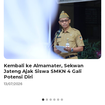
o
n
p
m
o
p
k
Kembali ke Almamater, Sekwan
Jateng Ajak Siswa SMKN 4 Gali
Potensi Diri
13/07/2026