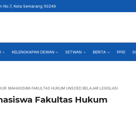
an No.7, Kota Semarang 50249
I
KELENGKAPAN DEWAN
SETWAN
BERITA
PPID
S
OUR: MAHASISWA FAKULTAS HUKUM UNSOED BELAJAR LEGISLASI
asiswa Fakultas Hukum
i