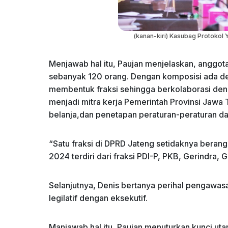
(kanan-kiri) Kasubag Protokol 
Menjawab hal itu, Paujan menjelaskan, anggota
sebanyak 120 orang. Dengan komposisi ada dela
membentuk fraksi sehingga berkolaborasi den
menjadi mitra kerja Pemerintah Provinsi Jaw
belanja,dan penetapan peraturan-peraturan da
“Satu fraksi di DPRD Jateng setidaknya bera
2024 terdiri dari fraksi PDI-P, PKB, Gerindra,
Selanjutnya, Denis bertanya perihal pengaw
legilatif dengan eksekutif.
Manjawab hal itu, Paujan menuturkan kunci ut