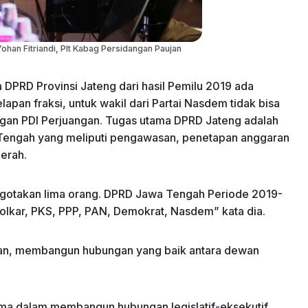
Yohan Fitriandi, Plt Kabag Persidangan Paujan
 DPRD Provinsi Jateng dari hasil Pemilu 2019 ada
pan fraksi, untuk wakil dari Partai Nasdem tidak bisa
gan PDI Perjuangan. Tugas utama DPRD Jateng adalah
a Tengah yang meliputi pengawasan, penetapan anggaran
erah.
nggotakan lima orang. DPRD Jawa Tengah Periode 2019-
 Golkar, PKS, PPP, PAN, Demokrat, Nasdem” kata dia.
asan, membangun hubungan yang baik antara dewan
ama dalam membangun hubungan legislatif-eksekutif