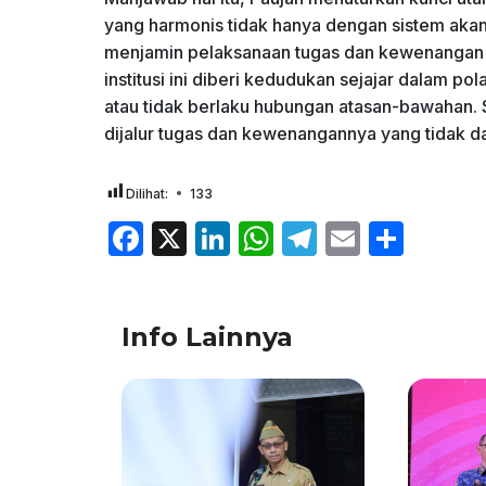
yang harmonis tidak hanya dengan sistem akan
menjamin pelaksanaan tugas dan kewenangan 
institusi ini diberi kedudukan sejajar dalam pola
atau tidak berlaku hubungan atasan-bawahan. 
dijalur tugas dan kewenangannya yang tidak dap
Dilihat:
133
F
X
Li
W
T
E
S
a
n
h
el
m
h
c
k
at
e
ai
ar
Info Lainnya
e
e
s
gr
l
e
b
dI
A
a
o
n
p
m
o
p
k