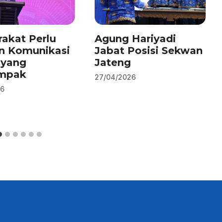
akat Perlu
Agung Hariyadi
n Komunikasi
Jabat Posisi Sekwan
 yang
Jateng
mpak
27/04/2026
26