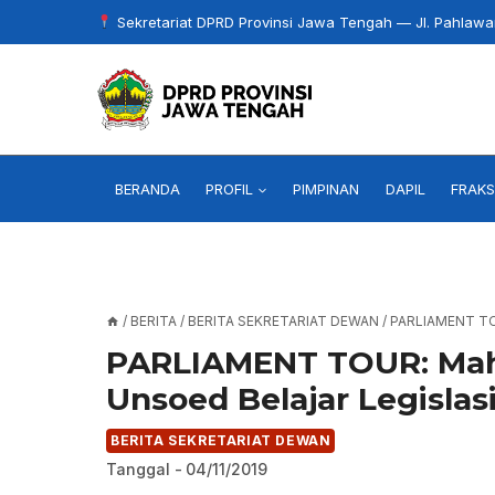
Skip
Sekretariat DPRD Provinsi Jawa Tengah — Jl. Pahlaw
to
content
BERANDA
PROFIL
PIMPINAN
DAPIL
FRAKS
/
BERITA
/
BERITA SEKRETARIAT DEWAN
/
PARLIAMENT T
PARLIAMENT TOUR: Mah
Unsoed Belajar Legislas
BERITA SEKRETARIAT DEWAN
Tanggal -
04/11/2019