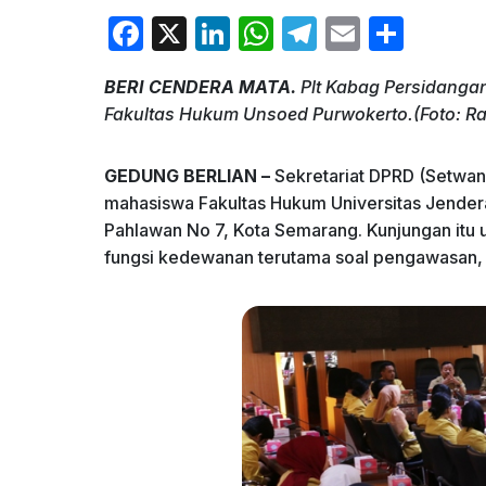
F
X
Li
W
T
E
S
a
n
h
el
m
h
BERI CENDERA MATA.
Plt Kabag Persidanga
c
k
at
e
ai
ar
Fakultas Hukum Unsoed Purwokerto.(Foto: R
e
e
s
gr
l
e
b
dI
A
a
GEDUNG BERLIAN –
Sekretariat DPRD (Setwan
o
n
p
m
mahasiswa Fakultas Hukum Universitas Jendera
Pahlawan No 7, Kota Semarang. Kunjungan itu
o
p
fungsi kedewanan terutama soal pengawasan,
k