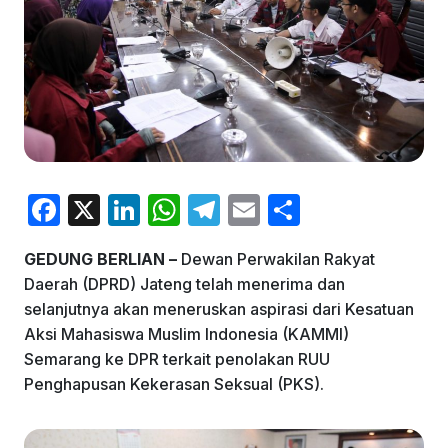
F
X
Li
W
T
E
S
a
n
h
el
m
h
GEDUNG BERLIAN –
Dewan Perwakilan Rakyat
c
k
at
e
ai
ar
Daerah (DPRD) Jateng telah menerima dan
e
e
s
gr
l
e
selanjutnya akan meneruskan aspirasi dari Kesatuan
b
dI
A
a
Aksi Mahasiswa Muslim Indonesia (KAMMI)
Semarang ke DPR terkait penolakan RUU
o
n
p
m
Penghapusan Kekerasan Seksual (PKS).
o
p
k