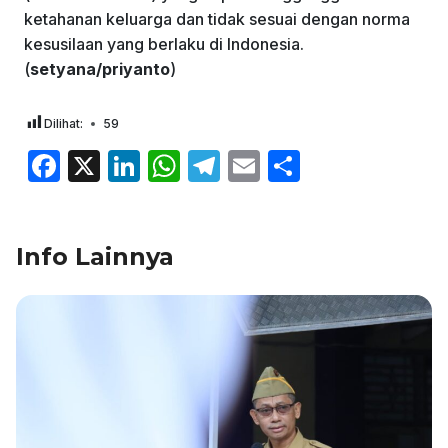
ketahanan keluarga dan tidak sesuai dengan norma
kesusilaan yang berlaku di Indonesia.
(
setyana/priyanto
)
Dilihat:
59
F
X
Li
W
T
E
S
a
n
h
el
m
h
c
k
at
e
ai
ar
Info Lainnya
e
e
s
gr
l
e
b
dI
A
a
o
n
p
m
o
p
k