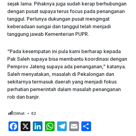
sejak lama. Pihaknya juga sudah kerap berhubungan
dengan pusat supaya terus focus pada penanganan
tanggul. Perlunya dukungan pusat mengingat
keberadaan sungai dan tanggul telah menjadi
tanggung jawab Kementerian PUPR.
“Pada kesempatan ini pula kami berharap kepada
Pak Saleh supaya bisa membantu koordinasi dengan
Pemprov Jateng supaya ada penanganan,” katanya.
Saleh menyatakan, masalah di Pekalongan dan
sekitarnya termasuk daerah yang menjadi fokus
perhatian pemerintah dalam masalah penanganan
rob dan banjir.
Dilihat:
62
F
X
Li
W
T
E
S
a
n
h
el
m
h