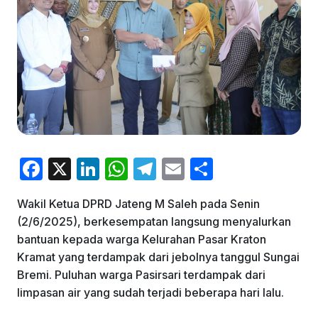
F
X
Li
W
T
E
S
a
n
h
el
m
h
Wakil Ketua DPRD Jateng M Saleh pada Senin
c
k
at
e
ai
ar
(2/6/2025), berkesempatan langsung menyalurkan
e
e
s
gr
l
e
bantuan kepada warga Kelurahan Pasar Kraton
b
dI
A
a
Kramat yang terdampak dari jebolnya tanggul Sungai
Bremi. Puluhan warga Pasirsari terdampak dari
o
n
p
m
limpasan air yang sudah terjadi beberapa hari lalu.
o
p