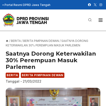
Skip
•
Portal Resmi DPRD Jawa Tengah
to
content
/
BERITA
/
BERITA PIMPINAN DEWAN
/
SAATNYA DORONG
KETERWAKILAN 30% PEREMPUAN MASUK PARLEMEN
Saatnya Dorong Keterwakilan
30% Perempuan Masuk
Parlemen
BERITA
BERITA PIMPINAN DEWAN
Tanggal -
21/03/2022