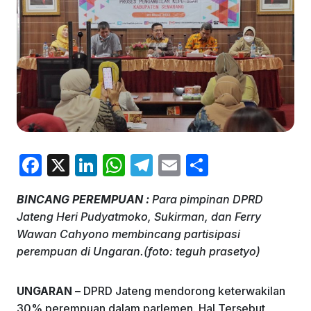
F
X
Li
W
T
E
S
a
n
h
el
m
h
BINCANG PEREMPUAN :
Para pimpinan DPRD
c
k
at
e
ai
ar
Jateng Heri Pudyatmoko, Sukirman, dan Ferry
e
e
s
gr
l
e
Wawan Cahyono membincang partisipasi
b
dI
A
a
perempuan di Ungaran.(foto: teguh prasetyo)
o
n
p
m
UNGARAN –
DPRD Jateng mendorong keterwakilan
o
p
30% perempuan dalam parlemen. Hal Tersebut