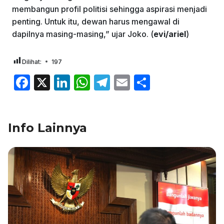
membangun profil politisi sehingga aspirasi menjadi
penting. Untuk itu, dewan harus mengawal di
dapilnya masing-masing,” ujar Joko. (
evi/ariel
)
Dilihat:
197
F
X
Li
W
T
E
S
a
n
h
el
m
h
c
k
at
e
ai
ar
Info Lainnya
e
e
s
gr
l
e
b
dI
A
a
o
n
p
m
o
p
k