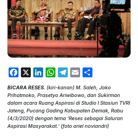
F
X
Li
W
T
E
S
a
n
h
el
m
h
BICARA RESES
. (kiri-kanan) M. Saleh, Joko
c
k
at
e
ai
ar
Prihatmoko, Prasetyo Ariwibowo, dan Sukirman
e
e
s
gr
l
e
dalam acara Ruang Aspirasi di Studio I Stasiun TVRI
b
dI
A
a
Jateng, Pucang Gading Kabupaten Demak, Rabu
(4/3/2020) dengan tema ‘Reses sebagai Saluran
o
n
p
m
Aspirasi Masyarakat.’ (foto ariel noviandri)
o
p