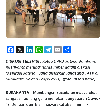
F
X
Li
W
T
E
S
a
n
h
el
m
h
DISKUSI TELEVISI :
Ketua DPRD Jateng Bambang
c
k
at
e
ai
ar
Kusriyanto menjadi narasumber dalam diskusi
e
e
s
gr
l
e
“Aspirasi Jateng” yang disiarkan langsung TATV di
b
dI
A
a
Surakarta, Selasa (23/2/2021). (foto: atson hade)
o
n
p
m
SURAKARTA –
Membangun kesadaran masyarakat
o
p
sangatlah penting guna menekan penyebaran Covid-
k
19. Dengan demikian masyarakat akan memiliki