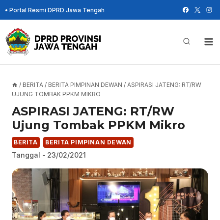
Skip
•
Portal Resmi DPRD Jawa Tengah
to
content
/
BERITA
/
BERITA PIMPINAN DEWAN
/
ASPIRASI JATENG: RT/RW
UJUNG TOMBAK PPKM MIKRO
ASPIRASI JATENG: RT/RW
Ujung Tombak PPKM Mikro
BERITA
BERITA PIMPINAN DEWAN
Tanggal -
23/02/2021