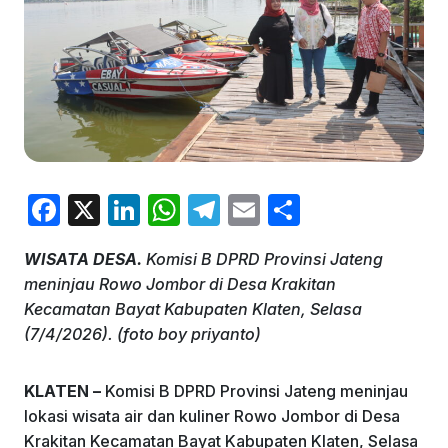
F
X
Li
W
T
E
S
a
n
h
el
m
h
WISATA DESA.
Komisi B DPRD Provinsi Jateng
c
k
at
e
ai
ar
meninjau Rowo Jombor di Desa Krakitan
e
e
s
gr
l
e
Kecamatan Bayat Kabupaten Klaten, Selasa
b
dI
A
a
(7/4/2026). (foto boy priyanto)
o
n
p
m
KLATEN –
Komisi B DPRD Provinsi Jateng meninjau
o
p
lokasi wisata air dan kuliner Rowo Jombor di Desa
k
Krakitan Kecamatan Bayat Kabupaten Klaten, Selasa