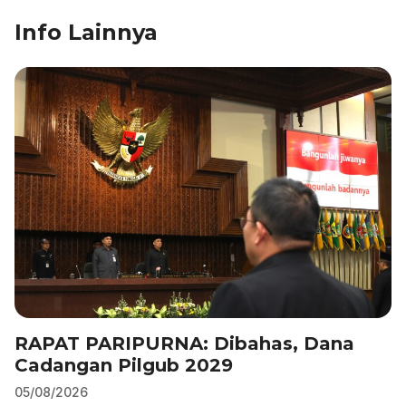
o
n
p
m
Info Lainnya
o
p
k
RAPAT PARIPURNA: Dibahas, Dana
Cadangan Pilgub 2029
05/08/2026