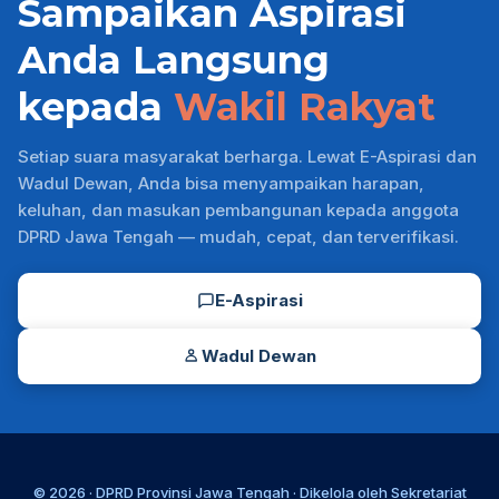
Sampaikan Aspirasi
Anda Langsung
kepada
Wakil Rakyat
Setiap suara masyarakat berharga. Lewat E-Aspirasi dan
Wadul Dewan, Anda bisa menyampaikan harapan,
keluhan, dan masukan pembangunan kepada anggota
DPRD Jawa Tengah — mudah, cepat, dan terverifikasi.
E-Aspirasi
Wadul Dewan
© 2026 ·
DPRD Provinsi Jawa Tengah
· Dikelola oleh
Sekretariat