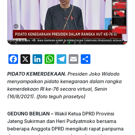
F
X
Li
W
T
E
S
a
n
h
el
m
h
PIDATO KEMERDEKAAN.
Presiden Joko Widodo
c
k
at
e
ai
ar
menyampaikan pidato kenegaraan dalam rangka
e
e
s
gr
l
e
kemerdekaan RI ke-76 secara virtual, Senin
b
dI
A
a
(16/8/2021). (foto teguh prasetyo)
o
n
p
m
GEDUNG BERLIAN –
Wakil Ketua DPRD Provinsi
o
p
Jateng Sukirman dan Heri Pudyatmoko bersama
k
beberapa Anggota DPRD mengikuti rapat paripurna