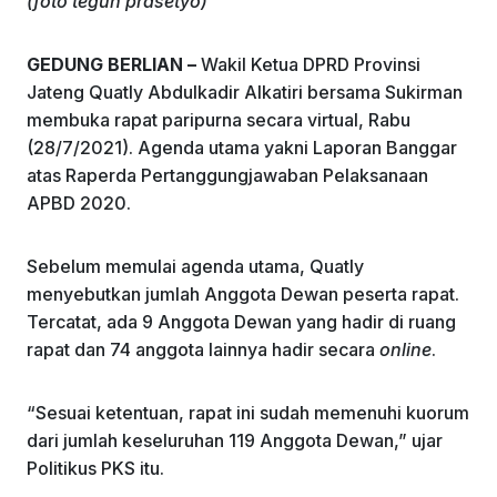
(foto teguh prasetyo)
o
p
k
GEDUNG BERLIAN –
Wakil Ketua DPRD Provinsi
Jateng Quatly Abdulkadir Alkatiri bersama Sukirman
membuka rapat paripurna secara virtual, Rabu
(28/7/2021). Agenda utama yakni Laporan Banggar
atas Raperda Pertanggungjawaban Pelaksanaan
APBD 2020.
Sebelum memulai agenda utama, Quatly
menyebutkan jumlah Anggota Dewan peserta rapat.
Tercatat, ada 9 Anggota Dewan yang hadir di ruang
rapat dan 74 anggota lainnya hadir secara
online
.
“Sesuai ketentuan, rapat ini sudah memenuhi kuorum
dari jumlah keseluruhan 119 Anggota Dewan,” ujar
Politikus PKS itu.