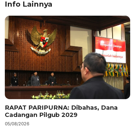
Info Lainnya
e
e
s
gr
l
e
b
dI
A
a
o
n
p
m
o
p
k
RAPAT PARIPURNA: Dibahas, Dana
Cadangan Pilgub 2029
05/08/2026