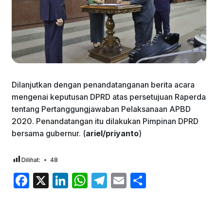
Dilanjutkan dengan penandatanganan berita acara
mengenai keputusan DPRD atas persetujuan Raperda
tentang Pertanggungjawaban Pelaksanaan APBD
2020. Penandatangan itu dilakukan Pimpinan DPRD
bersama gubernur. (
ariel/priyanto
)
Dilihat:
48
F
X
Li
W
T
E
S
a
n
h
el
m
h
c
k
at
e
ai
ar