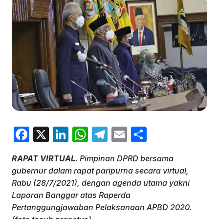
F
X
Li
W
T
E
S
a
n
h
el
m
h
RAPAT VIRTUAL.
Pimpinan DPRD bersama
c
k
at
e
ai
ar
gubernur dalam rapat paripurna secara virtual,
e
e
s
gr
l
e
Rabu (28/7/2021), dengan agenda utama yakni
b
dI
A
a
Laporan Banggar atas Raperda
Pertanggungjawaban Pelaksanaan APBD 2020.
o
n
p
m