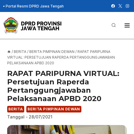
Skip
•
Portal Resmi DPRD Jawa Tengah
to
content
/
BERITA
/
BERITA PIMPINAN DEWAN
/
RAPAT PARIPURNA
VIRTUAL: PERSETUJUAN RAPERDA PERTANGGUNGJAWABAN
PELAKSANAAN APBD 2020
RAPAT PARIPURNA VIRTUAL:
Persetujuan Raperda
Pertanggungjawaban
Pelaksanaan APBD 2020
BERITA
BERITA PIMPINAN DEWAN
Tanggal -
28/07/2021