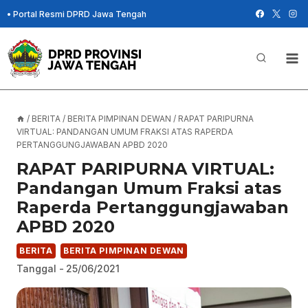
Skip
•
Portal Resmi DPRD Jawa Tengah
to
content
/
BERITA
/
BERITA PIMPINAN DEWAN
/
RAPAT PARIPURNA
VIRTUAL: PANDANGAN UMUM FRAKSI ATAS RAPERDA
PERTANGGUNGJAWABAN APBD 2020
RAPAT PARIPURNA VIRTUAL:
Pandangan Umum Fraksi atas
Raperda Pertanggungjawaban
APBD 2020
BERITA
BERITA PIMPINAN DEWAN
Tanggal -
25/06/2021