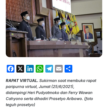
F
X
Li
W
T
E
S
a
n
h
el
m
h
RAPAT VIRTUAL.
Sukirman saat membuka rapat
c
k
at
e
ai
ar
paripurna virtual, Jumat (25/6/2021),
e
e
s
gr
l
e
didampingi Heri Pudyatmoko dan Ferry Wawan
b
dI
A
a
Cahyono serta dihadiri Prasetyo Aribowo. (foto
teguh prasetyo)
o
n
p
m