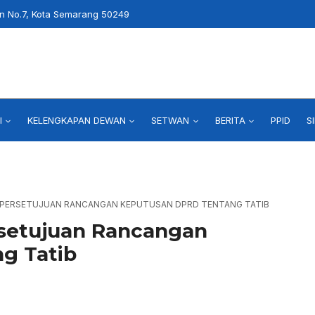
an No.7, Kota Semarang 50249
I
KELENGKAPAN DEWAN
SETWAN
BERITA
PPID
S
: PERSETUJUAN RANCANGAN KEPUTUSAN DPRD TENTANG TATIB
setujuan Rancangan
g Tatib