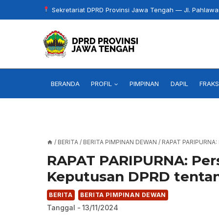
Skip
Sekretariat DPRD Provinsi Jawa Tengah — Jl. Pahlaw
to
content
BERANDA
PROFIL
PIMPINAN
DAPIL
FRAKS
/
BERITA
/
BERITA PIMPINAN DEWAN
/
RAPAT PARIPURNA
RAPAT PARIPURNA: Per
Keputusan DPRD tentan
BERITA
BERITA PIMPINAN DEWAN
Tanggal -
13/11/2024