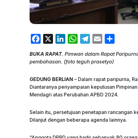
F
X
Li
W
T
E
S
a
n
h
el
m
h
BUKA RAPAT
. Pimwan dalam Rapat Paripurn
c
k
at
e
ai
ar
pembahasan. (foto teguh prasetyo)
e
e
s
gr
l
e
b
dI
A
a
GEDUNG BERLIAN
– Dalam rapat paripurna, 
o
n
p
m
Diantaranya penyampaian keputusan Pimpinan D
Mendagri atas Perubahan APBD 2024.
o
p
k
Selain itu, persetujuan penetapan rancangan ke
Dilanjut dengan beberapa agenda lainnya.
“Anggota DPRD yang hadir sebanyak 80 orang d