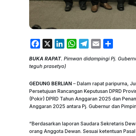
F
X
Li
W
T
E
S
a
n
h
el
m
h
BUKA RAPAT
. Pimwan didampingi Pj. Gubernu
c
k
at
e
ai
ar
teguh prasetyo)
e
e
s
gr
l
e
b
dI
A
a
GEDUNG BERLIAN
– Dalam rapat paripurna, J
o
n
p
m
Persetujuan Rancangan Keputusan DPRD Provin
(Pokir) DPRD Tahun Anggaran 2025 dan Pen
o
p
Anggaran 2025 antara Pj. Gubernur dan Pimpi
k
“Berdasarkan laporan Saudara Sekretaris Dewa
orang Anggota Dewan. Sesuai ketentuan Pasal 14