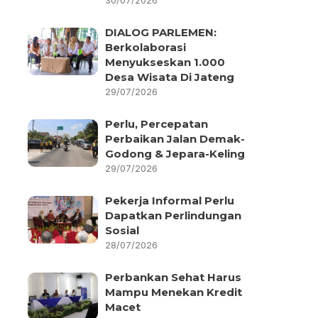
30/07/2026
DIALOG PARLEMEN:
Berkolaborasi
Menyukseskan 1.000
Desa Wisata Di Jateng
29/07/2026
Perlu, Percepatan
Perbaikan Jalan Demak-
Godong & Jepara-Keling
29/07/2026
Pekerja Informal Perlu
Dapatkan Perlindungan
Sosial
28/07/2026
Perbankan Sehat Harus
Mampu Menekan Kredit
Macet