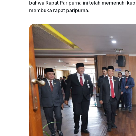
bahwa Rapat Paripurna ini telah memenuhi kuo
membuka rapat paripurna.