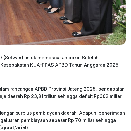
D (Setwan) untuk membacakan pokir. Setelah
a Kesepakatan KUA-PPAS APBD Tahun Anggaran 2025
 dalam rancangan APBD Provinsi Jateng 2025, pendapatan
ja daerah Rp 23,91 triliun sehingga defisit Rp362 miliar.
up dengan surplus pembiayaan daerah. Adapun penerimaan
geluaran pembiayaan sebesar Rp 70 miliar sehingga
(
ayuut
/
ariel
)