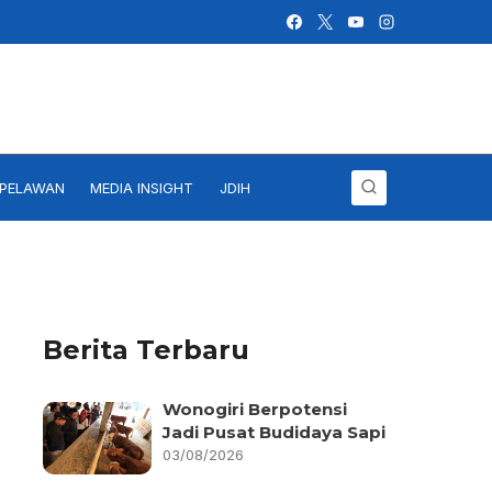
IPELAWAN
MEDIA INSIGHT
JDIH
Berita Terbaru
Wonogiri Berpotensi
Jadi Pusat Budidaya Sapi
03/08/2026