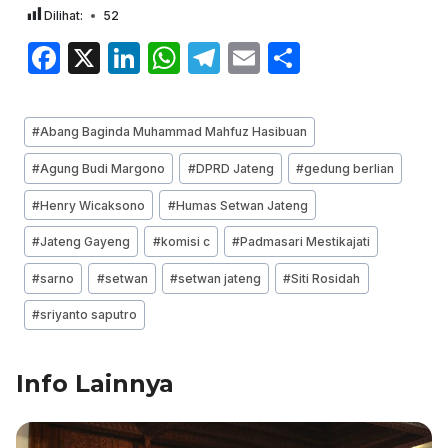
Dilihat:
52
F
X
Li
W
T
E
S
a
n
h
el
m
h
c
k
at
e
ai
ar
Post
#
Abang Baginda Muhammad Mahfuz Hasibuan
e
e
s
gr
l
e
Tags:
#
Agung Budi Margono
#
DPRD Jateng
#
gedung berlian
b
dI
A
a
#
Henry Wicaksono
#
Humas Setwan Jateng
o
n
p
m
o
p
#
Jateng Gayeng
#
komisi c
#
Padmasari Mestikajati
k
#
sarno
#
setwan
#
setwan jateng
#
Siti Rosidah
#
sriyanto saputro
Info Lainnya