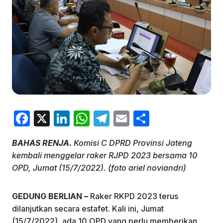
F
X
Li
W
T
E
S
a
n
h
el
m
h
BAHAS RENJA.
Komisi C DPRD Provinsi Jateng
c
k
at
e
ai
ar
kembali menggelar raker RJPD 2023 bersama 10
e
e
s
gr
l
e
OPD, Jumat (15/7/2022). (foto ariel noviandri)
b
dI
A
a
o
n
p
m
GEDUNG BERLIAN –
Raker RKPD 2023 terus
dilanjutkan secara estafet. Kali ini, Jumat
o
p
(15/7/2022), ada 10 OPD yang perlu memberikan