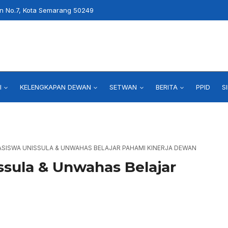
an No.7, Kota Semarang 50249
I
KELENGKAPAN DEWAN
SETWAN
BERITA
PPID
S
SISWA UNISSULA & UNWAHAS BELAJAR PAHAMI KINERJA DEWAN
sula & Unwahas Belajar