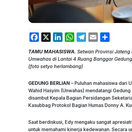
F
X
Li
W
T
E
S
a
n
h
el
m
h
TAMU MAHASISWA
. Setwan Provinsi Jaten
c
k
at
e
ai
ar
Umwahas di Lantai 4 Ruang Banggar Gedung 
e
e
s
gr
l
e
(foto setyo herlambang)
b
dI
A
a
o
n
p
m
GEDUNG BERLIAN
– Puluhan mahasiswa dari Un
Wahid Hasyim (Unwahas) mendatangi Gedung B
o
p
disambut Kepala Bagian Persidangan Seketaria
k
Kasubbag Protokol Bagian Humas Donny A. Kurn
Saat berdiskusi, Edy mengaku sangat apresia
untuk memahami kinerja kedewanan. Secara u