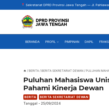
Skip
Sekretariat DPRD Provinsi Jawa Tengah — Jl. Pahlaw
to
content
BERANDA
PROFIL
PIMPINAN
DAPIL
FRAKS
/
BERITA
/
BERITA SEKRETARIAT DEWAN
/
PULUHAN MAHA
Puluhan Mahasiswa Unis
Pahami Kinerja Dewan
BERITA
BERITA SEKRETARIAT DEWAN
Tanggal -
25/09/2024