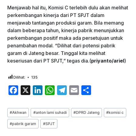
Menjawab hal itu, Komisi C terlebih dulu akan melihat
perkembangan kinerja dari PT SPJT dalam
menjawab tantangan produksi garam. Bila memang
dalam beberapa tahun, kinerja pabrik menunjukkan
perkembangan positif maka ada persetujuan untuk
penambahan modal. “Dilihat dari potensi pabrik
garam di Jateng besar. Tinggal kita melihat
keseriusan dari PT SPJT,” tegas dia.(
priyanto/ariel
)
Dilihat:
135
F
X
Li
W
T
E
S
a
n
h
el
m
h
c
k
at
e
ai
ar
Post
#
Akhwan
#
anton lami suhadi
#
DPRD Jateng
#
komisi c
e
e
s
gr
l
e
Tags:
#
pabrik garam
#
SPJT
b
dI
A
a