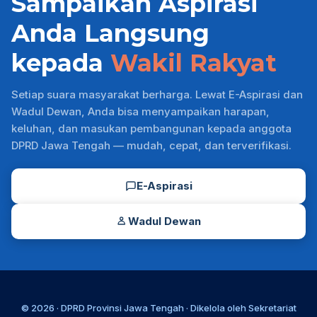
Sampaikan Aspirasi
Anda Langsung
kepada
Wakil Rakyat
Setiap suara masyarakat berharga. Lewat E-Aspirasi dan
Wadul Dewan, Anda bisa menyampaikan harapan,
keluhan, dan masukan pembangunan kepada anggota
DPRD Jawa Tengah — mudah, cepat, dan terverifikasi.
E-Aspirasi
Wadul Dewan
© 2026 ·
DPRD Provinsi Jawa Tengah
· Dikelola oleh
Sekretariat