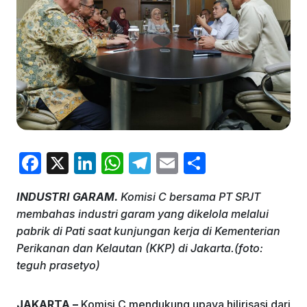
F
X
Li
W
T
E
S
a
n
h
el
m
h
INDUSTRI GARAM.
Komisi C bersama PT SPJT
c
k
at
e
ai
ar
membahas industri garam yang dikelola melalui
e
e
s
gr
l
e
pabrik di Pati saat kunjungan kerja di Kementerian
b
dI
A
a
Perikanan dan Kelautan (KKP) di Jakarta.(foto:
teguh prasetyo)
o
n
p
m
o
p
JAKARTA –
Komisi C mendukung upaya hilirisasi dari