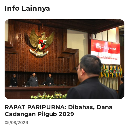
o
n
p
m
Info Lainnya
o
p
k
RAPAT PARIPURNA: Dibahas, Dana
Cadangan Pilgub 2029
05/08/2026