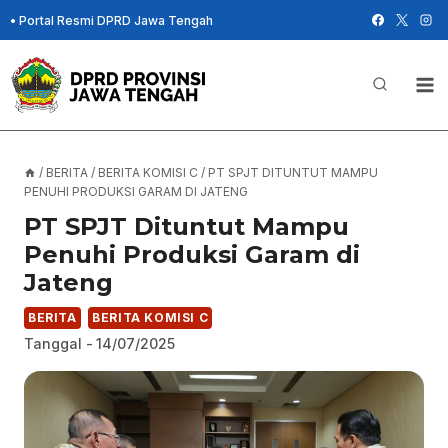
Skip
•
Portal Resmi DPRD Jawa Tengah
to
content
/
BERITA
/
BERITA KOMISI C
/
PT SPJT DITUNTUT MAMPU
PENUHI PRODUKSI GARAM DI JATENG
PT SPJT Dituntut Mampu
Penuhi Produksi Garam di
Jateng
BERITA
BERITA KOMISI C
Tanggal -
14/07/2025