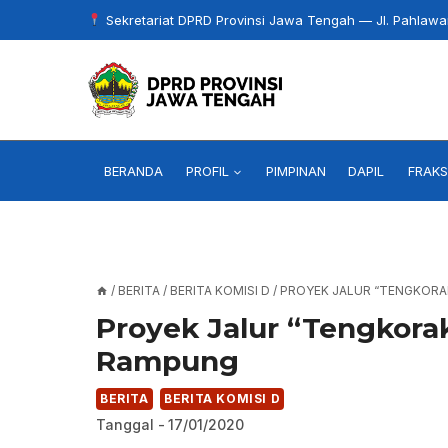
Skip
Sekretariat DPRD Provinsi Jawa Tengah — Jl. Pahlaw
to
content
BERANDA
PROFIL
PIMPINAN
DAPIL
FRAKS
/
BERITA
/
BERITA KOMISI D
/
PROYEK JALUR “TENGKOR
Proyek Jalur “Tengkor
Rampung
BERITA
BERITA KOMISI D
Tanggal -
17/01/2020