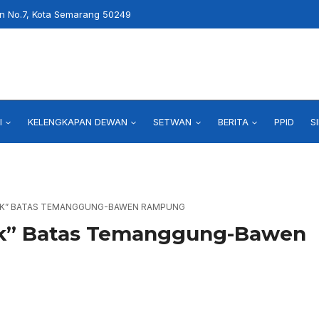
an No.7, Kota Semarang 50249
I
KELENGKAPAN DEWAN
SETWAN
BERITA
PPID
S
AK” BATAS TEMANGGUNG-BAWEN RAMPUNG
ak” Batas Temanggung-Bawen