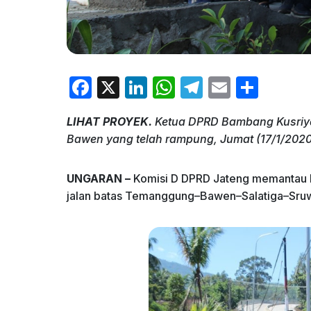
F
X
Li
W
T
E
S
a
n
h
el
m
h
LIHAT PROYEK.
Ketua DPRD Bambang Kusriya
c
k
at
e
ai
ar
Bawen yang telah rampung, Jumat (17/1/2020
e
e
s
gr
l
e
b
dI
A
a
UNGARAN –
Komisi D DPRD Jateng memantau lo
o
n
p
m
jalan batas Temanggung–Bawen–Salatiga–Sruw
o
p
k