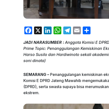
F
X
Li
W
T
E
S
a
n
h
el
m
h
JADI NARASUMBER :
Anggota Komisi E DPR
c
k
at
e
ai
ar
Prime Topic: Penanggulangan Kemiskinan Eks
e
e
s
gr
l
e
Harso Susilo dan Hardiwinoto sekali akadem
b
dI
A
a
soni dinata)
o
n
p
m
SEMARANG –
Penanggulangan kemiskinan ekst
o
p
Komisi E DPRD Jateng Mawahib mengemukakan, p
k
(DPRD), serta swasta supaya bisa merumusk
ekstrem.