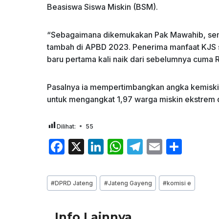
Beasiswa Siswa Miskin (BSM).
“Sebagaimana dikemukakan Pak Mawahib, semu
tambah di APBD 2023. Penerima manfaat KJS 
baru pertama kali naik dari sebelumnya cuma R
Pasalnya ia mempertimbangkan angka kemiskin
untuk mengangkat 1,97 warga miskin ekstrem d
Dilihat:
55
F
X
Li
W
T
E
S
a
n
h
el
m
h
c
k
at
e
ai
ar
Post
#
DPRD Jateng
#
Jateng Gayeng
#
komisi e
e
e
s
gr
l
e
Tags:
b
dI
A
a
Info Lainnya