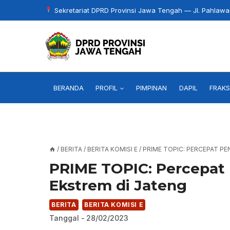
Skip
Sekretariat DPRD Provinsi Jawa Tengah — Jl. Pahlaw
to
content
BERANDA
PROFIL
PIMPINAN
DAPIL
FRAKS
/
BERITA
/
BERITA KOMISI E
/
PRIME TOPIC: PERCEPAT P
PRIME TOPIC: Percepat
Ekstrem di Jateng
BERITA
BERITA KOMISI E
Tanggal -
28/02/2023