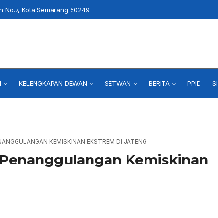
an No.7, Kota Semarang 50249
I
KELENGKAPAN DEWAN
SETWAN
BERITA
PPID
S
ENANGGULANGAN KEMISKINAN EKSTREM DI JATENG
 Penanggulangan Kemiskinan