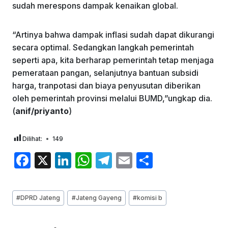
sudah merespons dampak kenaikan global.
“Artinya bahwa dampak inflasi sudah dapat dikurangi
secara optimal. Sedangkan langkah pemerintah
seperti apa, kita berharap pemerintah tetap menjaga
pemerataan pangan, selanjutnya bantuan subsidi
harga, tranpotasi dan biaya penyusutan diberikan
oleh pemerintah provinsi melalui BUMD,”ungkap dia.
(
anif/priyanto
)
Dilihat:
149
F
X
Li
W
T
E
S
a
n
h
el
m
h
c
k
at
e
ai
ar
Post
#
DPRD Jateng
#
Jateng Gayeng
#
komisi b
e
e
s
gr
l
e
Tags:
b
dI
A
a