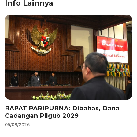
Info Lainnya
o
n
p
m
o
p
k
RAPAT PARIPURNA: Dibahas, Dana
Cadangan Pilgub 2029
05/08/2026