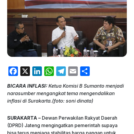
F
X
Li
W
T
E
S
a
n
h
el
m
h
BICARA INFLASI:
Ketua Komisi B Sumanto menjadi
c
k
at
e
ai
ar
narasumber mengangkat tema mengendalikan
e
e
s
gr
l
e
inflasi di Surakarta.(foto: soni dinata)
b
dI
A
a
o
n
p
m
SURAKARTA –
Dewan Perwakilan Rakyat Daerah
(DPRD) Jateng mengingatkan pemerintah supaya
o
p
bisa terus menjaga stabilitas harga pangan untuk