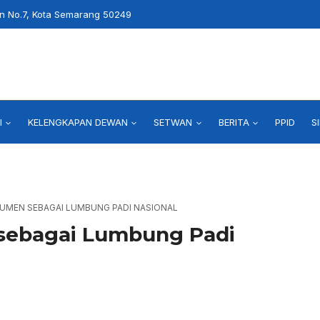
an No.7, Kota Semarang 50249
I
KELENGKAPAN DEWAN
SETWAN
BERITA
PPID
S
UMEN SEBAGAI LUMBUNG PADI NASIONAL
sebagai Lumbung Padi