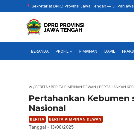
Skip
Sekretariat DPRD Provinsi Jawa Tengah — Jl. Pahlaw
to
content
BERANDA
PROFIL
PIMPINAN
DAPIL
FRAKS
/
BERITA
/
BERITA PIMPINAN DEWAN
/
PERTAHANKAN KEB
Pertahankan Kebumen 
Nasional
BERITA
BERITA PIMPINAN DEWAN
Tanggal -
13/08/2025