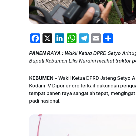
F
X
Li
W
T
E
S
a
n
h
el
m
h
PANEN RAYA :
Wakil Ketua DPRD Setyo Arin
c
k
at
e
ai
ar
Bupati Kebumen Lilis Nuraini melihat traktor
e
e
s
gr
l
e
b
dI
A
a
KEBUMEN –
Wakil Ketua DPRD Jateng Setyo Ar
o
n
p
m
Kodam IV Diponegoro terkait dukungan pengua
tempat panen raya sangatlah tepat, mengingat s
o
p
padi nasional.
k