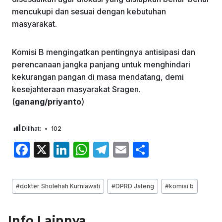
mencukupi dan sesuai dengan kebutuhan
masyarakat.
Komisi B mengingatkan pentingnya antisipasi dan
perencanaan jangka panjang untuk menghindari
kekurangan pangan di masa mendatang, demi
kesejahteraan masyarakat Sragen.
(
ganang/priyanto
)
Dilihat:
102
F
X
Li
W
T
E
S
a
n
h
el
m
h
c
k
at
e
ai
ar
Post
#
dokter Sholehah Kurniawati
#
DPRD Jateng
#
komisi b
e
e
s
gr
l
e
Tags:
b
dI
A
a
Info Lainnya