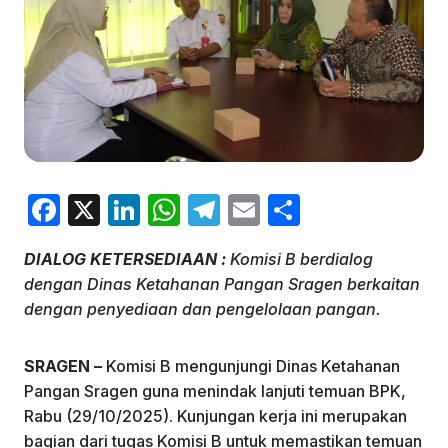
F
X
Li
W
T
E
S
a
n
h
el
m
h
DIALOG KETERSEDIAAN :
Komisi B berdialog
c
k
at
e
ai
ar
dengan Dinas Ketahanan Pangan Sragen berkaitan
e
e
s
gr
l
e
dengan penyediaan dan pengelolaan pangan.
b
dI
A
a
o
n
p
m
SRAGEN –
Komisi B mengunjungi Dinas Ketahanan
Pangan Sragen guna menindak lanjuti temuan BPK,
o
p
Rabu (29/10/2025). Kunjungan kerja ini merupakan
k
bagian dari tugas Komisi B untuk memastikan temuan