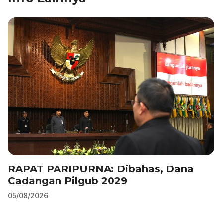
o
n
p
m
o
p
k
RAPAT PARIPURNA: Dibahas, Dana
Cadangan Pilgub 2029
05/08/2026