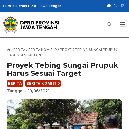
Skip
•
Portal Resmi DPRD Jawa Tengah
to
content
/
BERITA
/
BERITA KOMISI D
/
PROYEK TEBING SUNGAI PRUPUK
HARUS SESUAI TARGET
Proyek Tebing Sungai Prupuk
Harus Sesuai Target
BERITA
BERITA KOMISI D
Tanggal -
10/06/2021