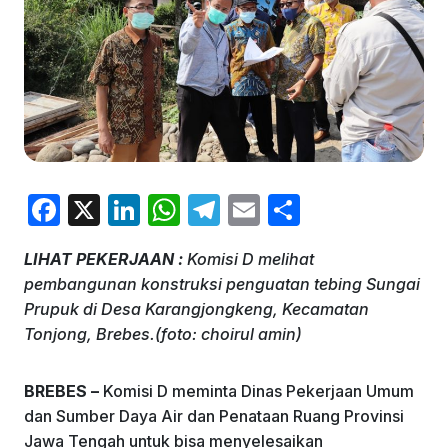
F
X
Li
W
T
E
S
a
n
h
el
m
h
LIHAT PEKERJAAN :
Komisi D melihat
c
k
at
e
ai
ar
pembangunan konstruksi penguatan tebing Sungai
e
e
s
gr
l
e
Prupuk di Desa Karangjongkeng, Kecamatan
b
dI
A
a
Tonjong, Brebes.(foto: choirul amin)
o
n
p
m
BREBES –
Komisi D meminta Dinas Pekerjaan Umum
o
p
dan Sumber Daya Air dan Penataan Ruang Provinsi
k
Jawa Tengah untuk bisa menyelesaikan