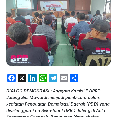
F
X
Li
W
T
E
S
a
n
h
el
m
h
DIALOG DEMOKRASI :
Anggota Komisi E DPRD
c
k
at
e
ai
ar
Jateng Sidi Mawardi menjadi pembicara dalam
e
e
s
gr
l
e
kegiatan Penguatan Demokrasi Daerah (PDD) yang
b
dI
A
a
diselenggarakan Sekretariat DPRD Jateng di Aula