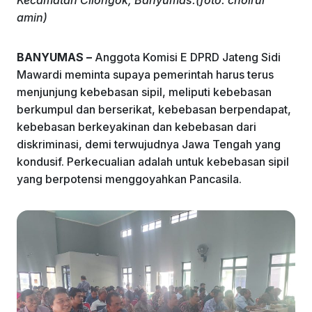
Kecamatan Cilongok, Banyumas.(foto: choirul
o
n
p
m
amin)
o
p
k
BANYUMAS –
Anggota Komisi E DPRD Jateng Sidi
Mawardi meminta supaya pemerintah harus terus
menjunjung kebebasan sipil, meliputi kebebasan
berkumpul dan berserikat, kebebasan berpendapat,
kebebasan berkeyakinan dan kebebasan dari
diskriminasi, demi terwujudnya Jawa Tengah yang
kondusif. Perkecualian adalah untuk kebebasan sipil
yang berpotensi menggoyahkan Pancasila.