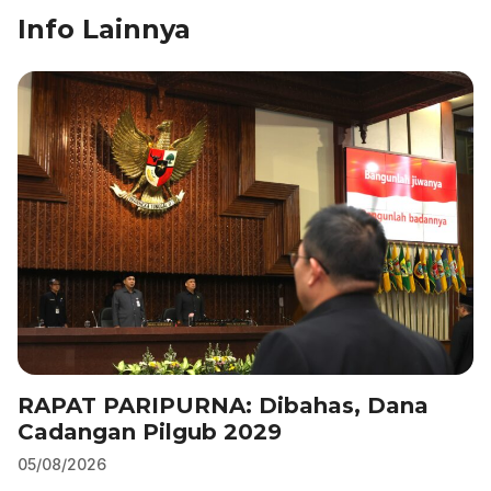
o
n
p
m
Info Lainnya
o
p
k
RAPAT PARIPURNA: Dibahas, Dana
Cadangan Pilgub 2029
05/08/2026