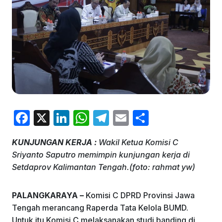
F
X
Li
W
T
E
S
a
n
h
el
m
h
KUNJUNGAN KERJA :
Wakil Ketua Komisi C
c
k
at
e
ai
ar
Sriyanto Saputro memimpin kunjungan kerja di
e
e
s
gr
l
e
Setdaprov Kalimantan Tengah.(foto: rahmat yw)
b
dI
A
a
o
n
p
m
PALANGKARAYA –
Komisi C DPRD Provinsi Jawa
Tengah merancang Raperda Tata Kelola BUMD.
o
p
Untuk itu Komisi C melaksanakan studi banding di