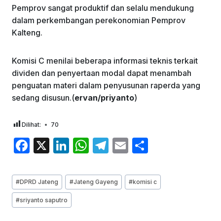
Pemprov sangat produktif dan selalu mendukung
dalam perkembangan perekonomian Pemprov
Kalteng.
Komisi C menilai beberapa informasi teknis terkait
dividen dan penyertaan modal dapat menambah
penguatan materi dalam penyusunan raperda yang
sedang disusun.(
ervan/priyanto
)
Dilihat:
70
F
X
Li
W
T
E
S
a
n
h
el
m
h
c
k
at
e
ai
ar
Post
#
DPRD Jateng
#
Jateng Gayeng
#
komisi c
e
e
s
gr
l
e
Tags:
#
sriyanto saputro
b
dI
A
a