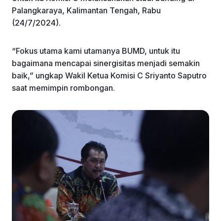
k
Palangkaraya, Kalimantan Tengah, Rabu
(24/7/2024).
“Fokus utama kami utamanya BUMD, untuk itu
bagaimana mencapai sinergisitas menjadi semakin
baik,” ungkap Wakil Ketua Komisi C Sriyanto Saputro
saat memimpin rombongan.